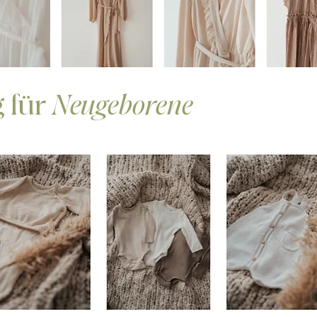
 für
Neugeborene