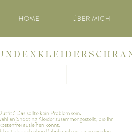
HOME
ÜBER MICH
U N D E N K L E I D E R S C H R A 
utfit? Das sollte kein Problem sein.
wahl an Shooting Kleider zusammengestellt, die Ihr
kostenfrei ausleihen könnt.
hl mit als auch ohne Babybauch getragen werden.