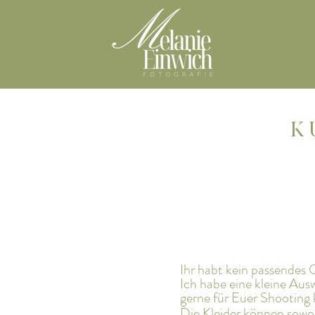
K 
Ihr habt kein passendes O
Ich habe eine kleine Aus
gerne für Euer Shooting 
Die Kleider können sowo